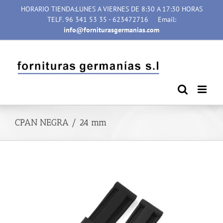
Saltar
HORARIO TIENDA:LUNES A VIERNES DE 8:30 A 17:30 HORAS
al
TELF. 96 341 53 35 - 623472716
Email:
contenido
info@forniturasgermanias.com
CPAN NEGRA / 24 mm