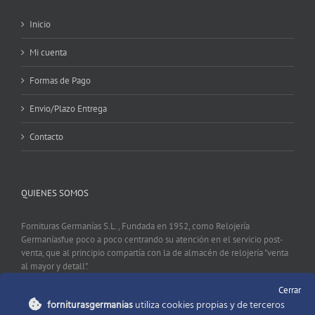
Inicio
Mi cuenta
Formas de Pago
Envio/Plazo Entrega
Contacto
QUIENES SOMOS
Fornituras Germanías S.L., Fundada en 1952, como Relojería
Germaníasfue poco a poco centrando su atención en el servicio post-
venta, que al principio compartía con la de almacén de relojería "venta
al mayor y detall".
Cerrar
forniturasgermanias
utiliza cookies propias y de terceros
CONTACTO