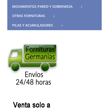
MOVIMIENTOS PARED Y SOBREMESA
OTRAS FORNITURAS
PILAS Y ACUMULADORES