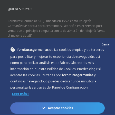
QUIENES SOMOS
Fornituras Germanías S.L., Fundada en 1952, como Relojería
Germaníasfue poco a poco centrando su atención en el servicio post-
venta, que al principio compartía con la de almacén de relojería "venta
al mayor y detall".
Cerrar
forniturasgermanias
utiliza cookies propias y de terceros
CONTACTO
para posibilitar y mejorar tu experiencia de navegación, así
como para realizar análisis estadísticos. Obtendrás más
Fornituras Germanías, Calle Sevilla 2, 46006 Valencia España
información en nuestra Política de Cookies. Puedes elegir si
Phone:
96 341 53 35
aceptas las cookies utilizadas por
forniturasgermanias
y
Email:
info@forniturasgermanias.com
continúas navegando, o puedes dedicar unos minutos a
personalizarlas a través del
Panel de Configuración.
Leer más
Aceptar cookies