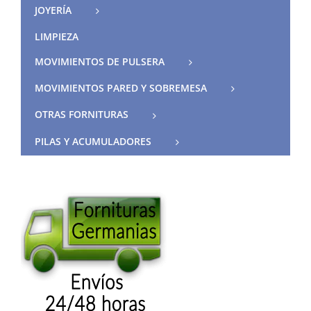
JOYERÍA
LIMPIEZA
MOVIMIENTOS DE PULSERA
MOVIMIENTOS PARED Y SOBREMESA
OTRAS FORNITURAS
PILAS Y ACUMULADORES