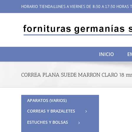
Saltar
HORARIO TIENDA:LUNES A VIERNES DE 8:30 A 17:30 HORAS T
al
contenido
INICIO
E
CORREA PLANA SUEDE MARRON CLARO 18 m
APARATOS (VARIOS)
CORREAS Y BRAZALETES
ESTUCHES Y BOLSAS