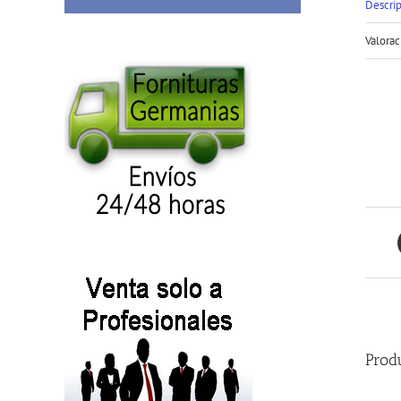
Descri
Valorac
Prod