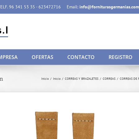
ELF. 96 341 53 35 - 623472716
Email:
info@forniturasgermanias.com
MPRESA
OFERTAS
CONTACTO
REGISTRO
m
Inicio
/
Inicio
/
CORREAS Y BRAZALETES
/
CORREAS
/
CORREAS DE 