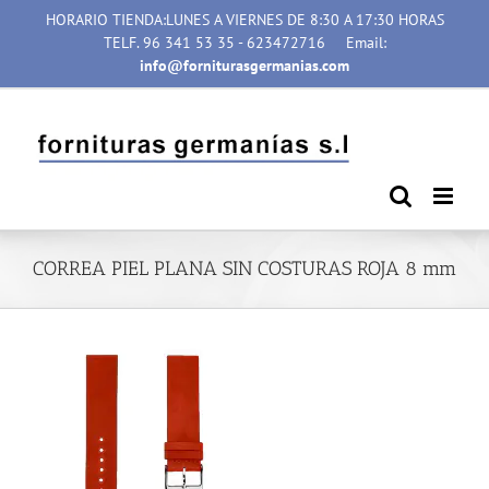
Saltar
HORARIO TIENDA:LUNES A VIERNES DE 8:30 A 17:30 HORAS
al
TELF. 96 341 53 35 - 623472716
Email:
contenido
info@forniturasgermanias.com
CORREA PIEL PLANA SIN COSTURAS ROJA 8 mm