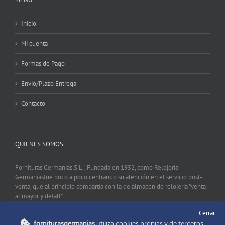
Inicio
Mi cuenta
Formas de Pago
Envio/Plazo Entrega
Contacto
QUIENES SOMOS
Fornituras Germanías S.L., Fundada en 1952, como Relojería
Germaníasfue poco a poco centrando su atención en el servicio post-
venta, que al principio compartía con la de almacén de relojería "venta
al mayor y detall".
Cerrar
forniturasgermanias
utiliza cookies propias y de terceros