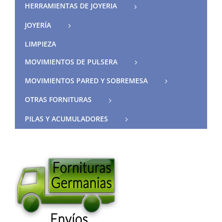
HERRAMIENTAS DE JOYERIA
JOYERÍA
LIMPIEZA
MOVIMIENTOS DE PULSERA
MOVIMIENTOS PARED Y SOBREMESA
OTRAS FORNITURAS
PILAS Y ACUMULADORES