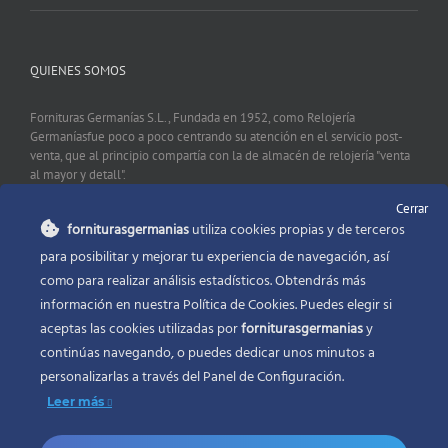
QUIENES SOMOS
Fornituras Germanías S.L., Fundada en 1952, como Relojería
Germaníasfue poco a poco centrando su atención en el servicio post-
venta, que al principio compartía con la de almacén de relojería "venta
al mayor y detall".
Cerrar
forniturasgermanias
utiliza cookies propias y de terceros
CONTACTO
para posibilitar y mejorar tu experiencia de navegación, así
como para realizar análisis estadísticos. Obtendrás más
Fornituras Germanías, Calle Sevilla 2, 46006 Valencia España
información en nuestra Política de Cookies. Puedes elegir si
Phone:
96 341 53 35
aceptas las cookies utilizadas por
forniturasgermanias
y
Email:
info@forniturasgermanias.com
continúas navegando, o puedes dedicar unos minutos a
personalizarlas a través del
Panel de Configuración.
Leer más