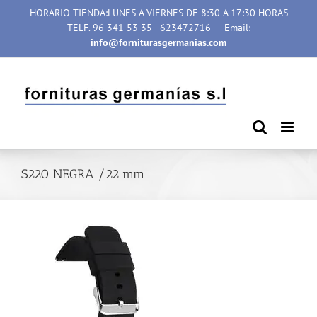
Saltar
HORARIO TIENDA:LUNES A VIERNES DE 8:30 A 17:30 HORAS
al
TELF. 96 341 53 35 - 623472716
Email:
contenido
info@forniturasgermanias.com
S220 NEGRA /22 mm