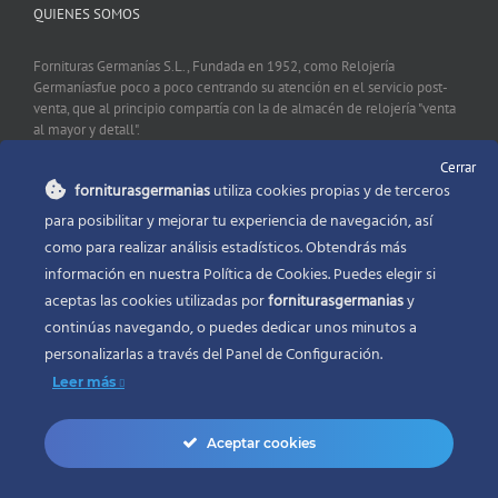
QUIENES SOMOS
Fornituras Germanías S.L., Fundada en 1952, como Relojería
Germaníasfue poco a poco centrando su atención en el servicio post-
venta, que al principio compartía con la de almacén de relojería "venta
al mayor y detall".
Cerrar
forniturasgermanias
utiliza cookies propias y de terceros
CONTACTO
para posibilitar y mejorar tu experiencia de navegación, así
como para realizar análisis estadísticos. Obtendrás más
Fornituras Germanías, Calle Sevilla 2, 46006 Valencia España
información en nuestra Política de Cookies. Puedes elegir si
Phone:
96 341 53 35
aceptas las cookies utilizadas por
forniturasgermanias
y
Email:
info@forniturasgermanias.com
continúas navegando, o puedes dedicar unos minutos a
personalizarlas a través del
Panel de Configuración.
Leer más
Aceptar cookies