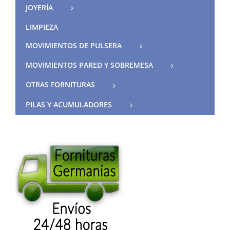
JOYERÍA
LIMPIEZA
MOVIMIENTOS DE PULSERA
MOVIMIENTOS PARED Y SOBREMESA
OTRAS FORNITURAS
PILAS Y ACUMULADORES