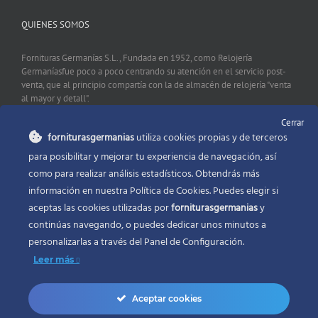
QUIENES SOMOS
Fornituras Germanías S.L., Fundada en 1952, como Relojería
Germaníasfue poco a poco centrando su atención en el servicio post-
venta, que al principio compartía con la de almacén de relojería "venta
al mayor y detall".
Cerrar
forniturasgermanias
utiliza cookies propias y de terceros
CONTACTO
para posibilitar y mejorar tu experiencia de navegación, así
como para realizar análisis estadísticos. Obtendrás más
Fornituras Germanías, Calle Sevilla 2, 46006 Valencia España
información en nuestra Política de Cookies. Puedes elegir si
Phone:
96 341 53 35
aceptas las cookies utilizadas por
forniturasgermanias
y
Email:
info@forniturasgermanias.com
continúas navegando, o puedes dedicar unos minutos a
personalizarlas a través del
Panel de Configuración.
Leer más
Aceptar cookies