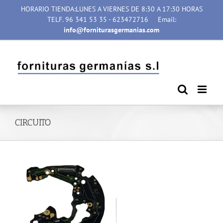
Saltar
HORARIO TIENDA:LUNES A VIERNES DE 8:30 A 17:30 HORAS
al
TELF. 96 341 53 35 - 623472716
Email:
contenido
info@forniturasgermanias.com
CIRCUITO