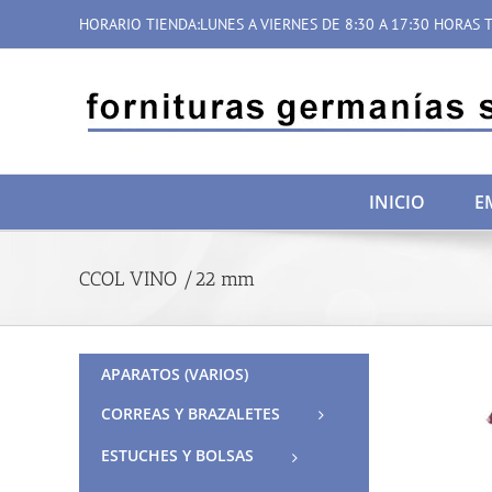
Saltar
HORARIO TIENDA:LUNES A VIERNES DE 8:30 A 17:30 HORAS T
al
contenido
INICIO
E
CCOL VINO /22 mm
APARATOS (VARIOS)
CORREAS Y BRAZALETES
ESTUCHES Y BOLSAS