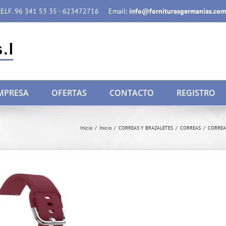
ELF. 96 341 53 35 - 623472716
Email:
info@forniturasgermanias.com
MPRESA
OFERTAS
CONTACTO
REGISTRO
Inicio
/
Inicio
/
CORREAS Y BRAZALETES
/
CORREAS
/
CORREA