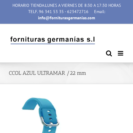
Saltar
HORARIO TIENDA:LUNES A VIERNES DE 8:30 A 17:30 HORAS
al
TELF. 96 341 53 35 - 623472716
Email:
contenido
info@forniturasgermanias.com
CCOL AZUL ULTRAMAR /22 mm