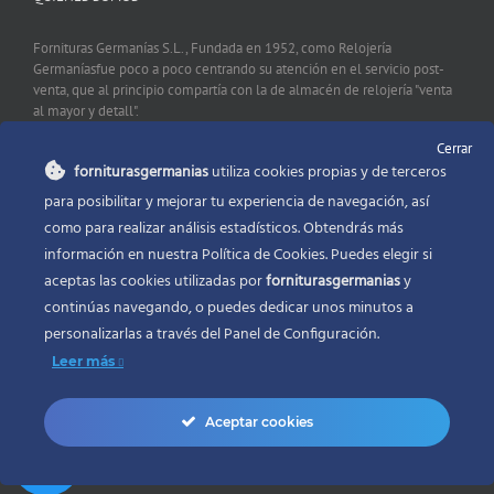
Fornituras Germanías S.L., Fundada en 1952, como Relojería
Germaníasfue poco a poco centrando su atención en el servicio post-
venta, que al principio compartía con la de almacén de relojería "venta
al mayor y detall".
Cerrar
forniturasgermanias
utiliza cookies propias y de terceros
CONTACTO
para posibilitar y mejorar tu experiencia de navegación, así
como para realizar análisis estadísticos. Obtendrás más
Fornituras Germanías, Calle Sevilla 2, 46006 Valencia España
información en nuestra Política de Cookies. Puedes elegir si
Phone:
96 341 53 35
aceptas las cookies utilizadas por
forniturasgermanias
y
Email:
info@forniturasgermanias.com
continúas navegando, o puedes dedicar unos minutos a
personalizarlas a través del
Panel de Configuración.
Leer más
Aceptar cookies