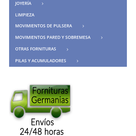
JOYERÍA
LIMPIEZA
MOVIMIENTOS DE PULSERA
MOVIMIENTOS PARED Y SOBREMESA
OTRAS FORNITURAS
PILAS Y ACUMULADORES