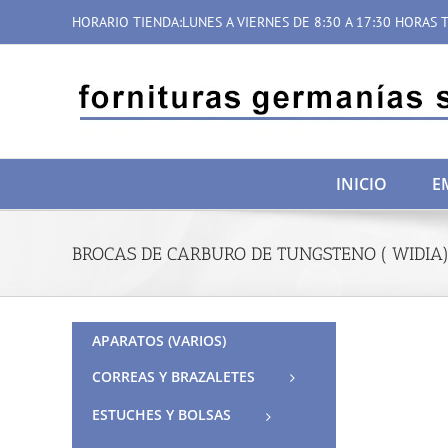
Saltar
HORARIO TIENDA:LUNES A VIERNES DE 8:30 A 17:30 HORAS T
al
contenido
INICIO
E
BROCAS DE CARBURO DE TUNGSTENO ( WIDIA
APARATOS (VARIOS)
CORREAS Y BRAZALETES
ESTUCHES Y BOLSAS