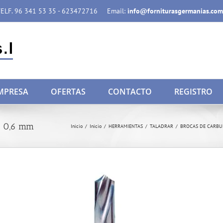
ELF. 96 341 53 35 - 623472716
Email:
info@forniturasgermanias.com
MPRESA
OFERTAS
CONTACTO
REGISTRO
) 0,6 mm
Inicio
/
Inicio
/
HERRAMIENTAS
/
TALADRAR
/
BROCAS DE CARBU