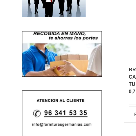
BR
CA
TU
0,