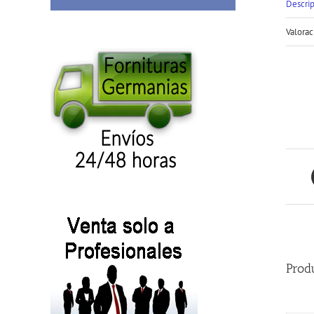
Descri
Valorac
Prod