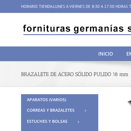
Saltar
HORARIO TIENDA:LUNES A VIERNES DE 8:30 A 17:30 HORAS T
al
contenido
INICIO
E
BRAZALETE DE ACERO SÓLIDO PULIDO 18 mm
APARATOS (VARIOS)
CORREAS Y BRAZALETES
ESTUCHES Y BOLSAS