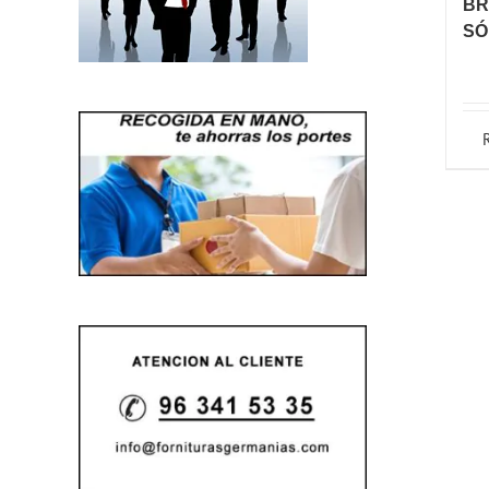
BR
SÓ