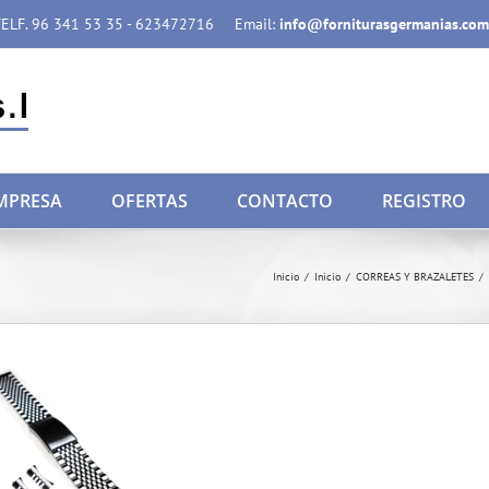
ELF. 96 341 53 35 - 623472716
Email:
info@forniturasgermanias.com
MPRESA
OFERTAS
CONTACTO
REGISTRO
Inicio
/
Inicio
/
CORREAS Y BRAZALETES
/