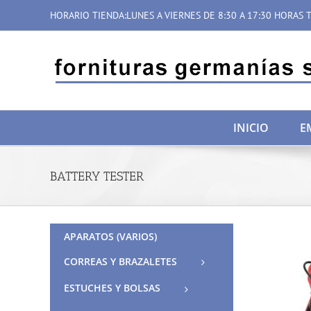
Saltar
HORARIO TIENDA:LUNES A VIERNES DE 8:30 A 17:30 HORAS T
al
contenido
INICIO
E
BATTERY TESTER
APARATOS (VARIOS)
CORREAS Y BRAZALETES
ESTUCHES Y BOLSAS