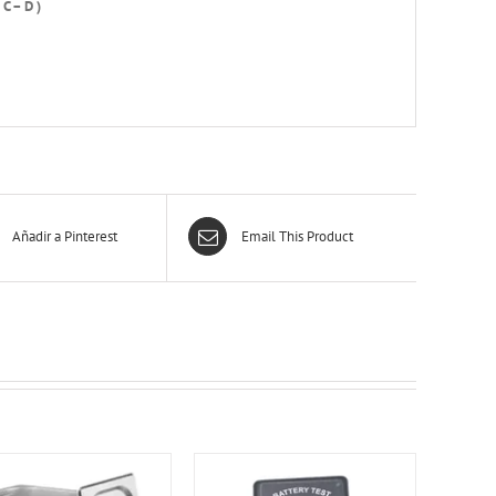
C – D )
Añadir a Pinterest
Email This Product