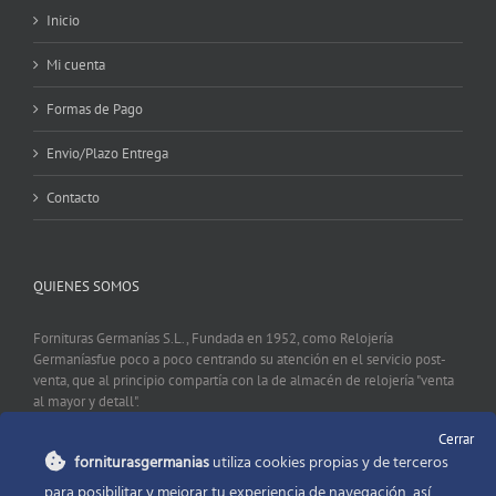
Inicio
Mi cuenta
Formas de Pago
Envio/Plazo Entrega
Contacto
QUIENES SOMOS
Fornituras Germanías S.L., Fundada en 1952, como Relojería
Germaníasfue poco a poco centrando su atención en el servicio post-
venta, que al principio compartía con la de almacén de relojería "venta
al mayor y detall".
Cerrar
forniturasgermanias
utiliza cookies propias y de terceros
CONTACTO
para posibilitar y mejorar tu experiencia de navegación, así