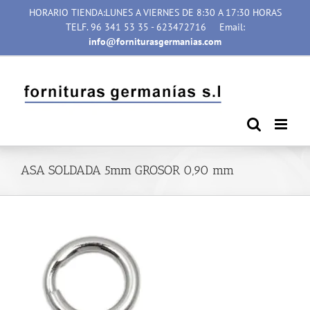
Saltar
HORARIO TIENDA:LUNES A VIERNES DE 8:30 A 17:30 HORAS
al
TELF. 96 341 53 35 - 623472716
Email:
contenido
info@forniturasgermanias.com
ASA SOLDADA 5mm GROSOR 0,90 mm