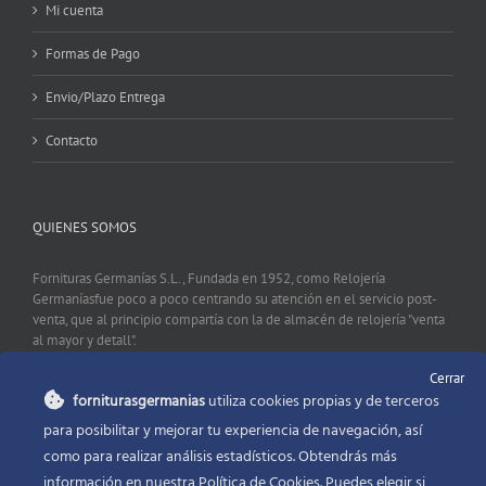
Mi cuenta
Formas de Pago
Envio/Plazo Entrega
Contacto
QUIENES SOMOS
Fornituras Germanías S.L., Fundada en 1952, como Relojería
Germaníasfue poco a poco centrando su atención en el servicio post-
venta, que al principio compartía con la de almacén de relojería "venta
al mayor y detall".
Cerrar
forniturasgermanias
utiliza cookies propias y de terceros
CONTACTO
para posibilitar y mejorar tu experiencia de navegación, así
como para realizar análisis estadísticos. Obtendrás más
Fornituras Germanías, Calle Sevilla 2, 46006 Valencia España
información en nuestra Política de Cookies. Puedes elegir si