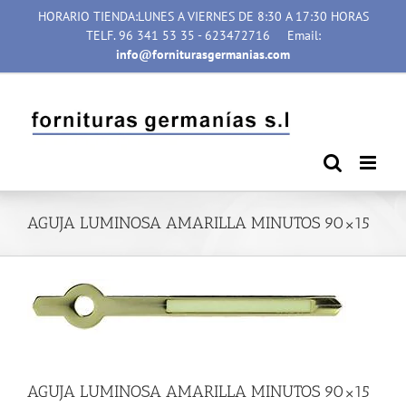
Saltar
HORARIO TIENDA:LUNES A VIERNES DE 8:30 A 17:30 HORAS
al
TELF. 96 341 53 35 - 623472716
Email:
contenido
info@forniturasgermanias.com
AGUJA LUMINOSA AMARILLA MINUTOS 90×15
AGUJA LUMINOSA AMARILLA MINUTOS 90×15