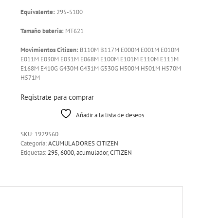
Equivalente:
295-5100
Tamaño bateria:
MT621
Movimientos Citizen:
B110M B117M E000M E001M E010M
E011M E030M E031M E068M E100M E101M E110M E111M
E168M E410G G430M G431M G530G H500M H501M H570M
H571M
Registrate para comprar
Añadir a la lista de deseos
SKU:
1929560
Categoría:
ACUMULADORES CITIZEN
Etiquetas:
295
,
6000
,
acumulador
,
CITIZEN