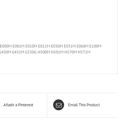
E000M E001M E010M E011M E030M E031M E068M E100M
 G430M G431M G530G H500M H501M H570M H571M
Añadir a Pinterest
Email This Product