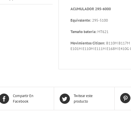
ACUMULADOR 295-6000
Equivalente:
295-5100
Tamaño bateria:
MT621
Movimientos Citizen:
B110M B117M 
E101M E110M E111M E168M E410G
Compartir En
Twitear este
Facebook
producto