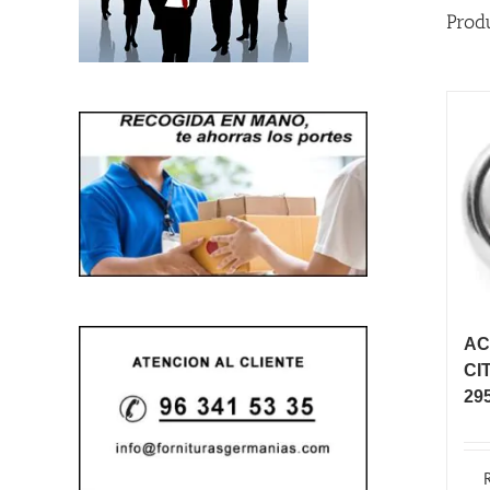
Prod
AC
CI
295