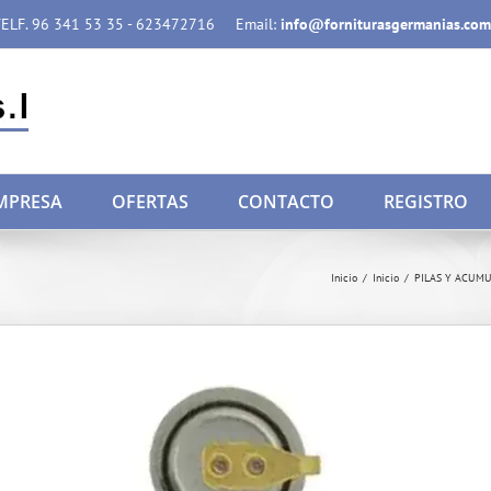
ELF. 96 341 53 35 - 623472716
Email:
info@forniturasgermanias.com
MPRESA
OFERTAS
CONTACTO
REGISTRO
Inicio
/
Inicio
/
PILAS Y ACUM