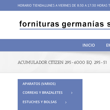
Saltar
HORARIO TIENDA:LUNES A VIERNES DE 8:30 A 17:30 HORAS T
al
contenido
INICIO
E
ACUMULADOR CITIZEN 295-6000 EQ. 295-51
APARATOS (VARIOS)
CORREAS Y BRAZALETES
ESTUCHES Y BOLSAS