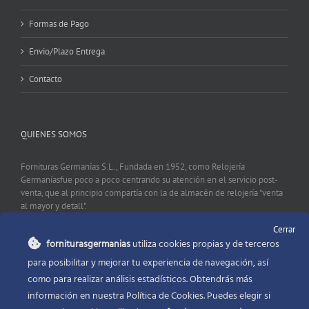
Formas de Pago
Envio/Plazo Entrega
Contacto
QUIENES SOMOS
Fornituras Germanías S.L., Fundada en 1952, como Relojería
Germaníasfue poco a poco centrando su atención en el servicio post-
venta, que al principio compartía con la de almacén de relojería "venta
al mayor y detall".
Cerrar
forniturasgermanias
utiliza cookies propias y de terceros
CONTACTO
para posibilitar y mejorar tu experiencia de navegación, así
como para realizar análisis estadísticos. Obtendrás más
Fornituras Germanías, Calle Sevilla 2, 46006 Valencia España
información en nuestra Política de Cookies. Puedes elegir si
Phone:
96 341 53 35