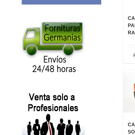
CA
PA
RA
CA
SO