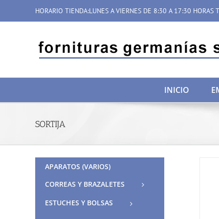
Saltar
HORARIO TIENDA:LUNES A VIERNES DE 8:30 A 17:30 HORAS T
al
contenido
INICIO
E
SORTIJA
APARATOS (VARIOS)
CORREAS Y BRAZALETES
ESTUCHES Y BOLSAS