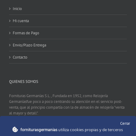
Inicio
Mi cuenta
Formas de Pago
Envio/Plazo Entrega
Contacto
QUIENES SOMOS
Fornituras Germanías S.L., Fundada en 1952, como Relojería
Germaníasfue poco a poco centrando su atención en el servicio post-
venta, que al principio compartía con la de almacén de relojería "venta
al mayor y detall".
Cerrar
forniturasgermanias
utiliza cookies propias y de terceros
CONTACTO