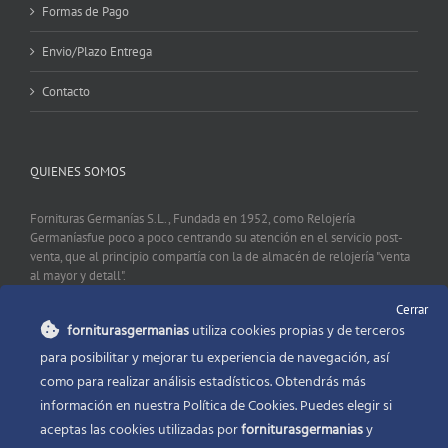
Formas de Pago
Envio/Plazo Entrega
Contacto
QUIENES SOMOS
Fornituras Germanías S.L., Fundada en 1952, como Relojería
Germaníasfue poco a poco centrando su atención en el servicio post-
venta, que al principio compartía con la de almacén de relojería "venta
al mayor y detall".
Cerrar
forniturasgermanias
utiliza cookies propias y de terceros
CONTACTO
para posibilitar y mejorar tu experiencia de navegación, así
como para realizar análisis estadísticos. Obtendrás más
Fornituras Germanías, Calle Sevilla 2, 46006 Valencia España
información en nuestra Política de Cookies. Puedes elegir si
Phone:
96 341 53 35
aceptas las cookies utilizadas por
forniturasgermanias
y
Email:
info@forniturasgermanias.com