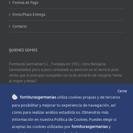
Formas de Pago
Envio/Plazo Entrega
Contacto
QUIENES SOMOS
Fornituras Germanías S.L., Fundada en 1952, como Relojería
Germaníasfue poco a poco centrando su atención en el servicio post-
venta, que al principio compartía con la de almacén de relojería "venta
al mayor y detall".
Cerrar
forniturasgermanias
utiliza cookies propias y de terceros
CONTACTO
para posibilitar y mejorar tu experiencia de navegación, así
como para realizar análisis estadísticos. Obtendrás más
Fornituras Germanías, Calle Sevilla 2, 46006 Valencia España
información en nuestra Política de Cookies. Puedes elegir si
Phone:
96 341 53 35
aceptas las cookies utilizadas por
forniturasgermanias
y
Email:
info@forniturasgermanias.com