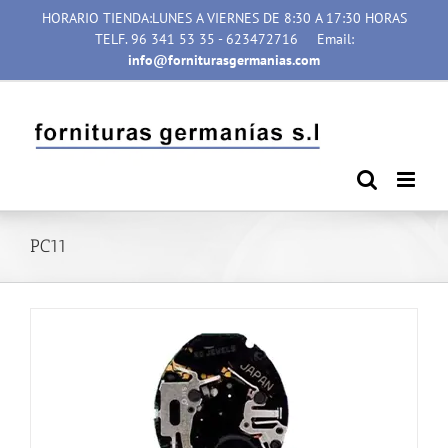
Saltar
HORARIO TIENDA:LUNES A VIERNES DE 8:30 A 17:30 HORAS
al
TELF. 96 341 53 35 - 623472716
Email:
contenido
info@forniturasgermanias.com
PC11