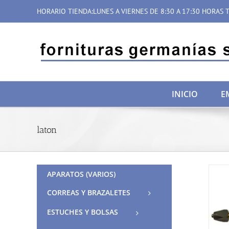
Saltar
HORARIO TIENDA:LUNES A VIERNES DE 8:30 A 17:30 HORAS T
al
contenido
INICIO
E
laton
APARATOS (VARIOS)
CORREAS Y BRAZALETES
ESTUCHES Y BOLSAS