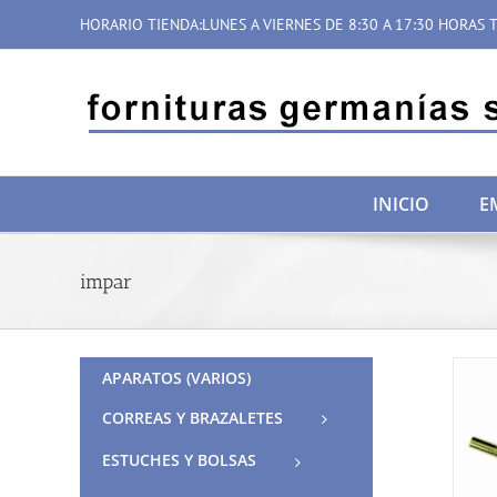
Saltar
HORARIO TIENDA:LUNES A VIERNES DE 8:30 A 17:30 HORAS T
al
contenido
INICIO
E
impar
APARATOS (VARIOS)
CORREAS Y BRAZALETES
ESTUCHES Y BOLSAS