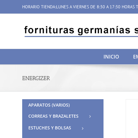
Saltar
HORARIO TIENDA:LUNES A VIERNES DE 8:30 A 17:30 HORAS T
al
contenido
INICIO
E
ENERGIZER
APARATOS (VARIOS)
CORREAS Y BRAZALETES
ESTUCHES Y BOLSAS