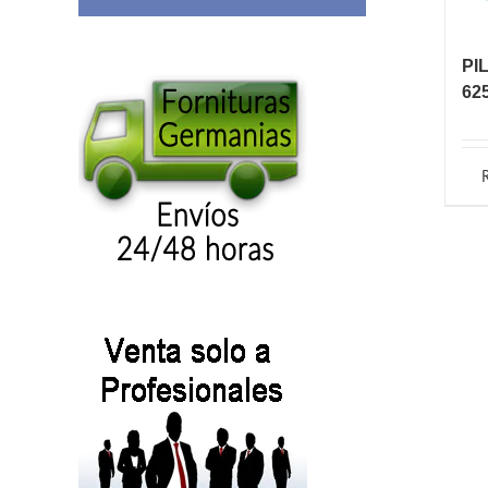
PI
62