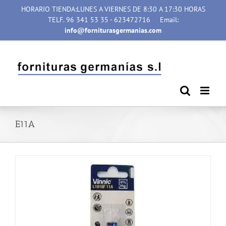
Saltar
HORARIO TIENDA:LUNES A VIERNES DE 8:30 A 17:30 HORAS
al
TELF. 96 341 53 35 - 623472716
Email:
contenido
info@forniturasgermanias.com
E11A