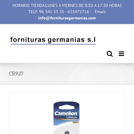
Saltar
HORARIO TIENDA:LUNES A VIERNES DE 8:30 A 17:30 HORAS
al
TELF. 96 341 53 35 - 623472716
Email:
contenido
info@forniturasgermanias.com
CR927