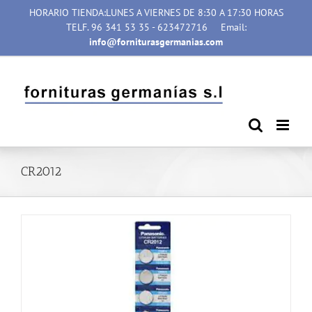
Saltar
HORARIO TIENDA:LUNES A VIERNES DE 8:30 A 17:30 HORAS
al
TELF. 96 341 53 35 - 623472716
Email:
contenido
info@forniturasgermanias.com
CR2012