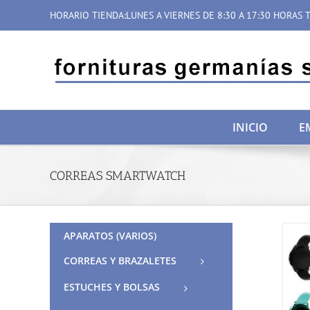
Saltar
HORARIO TIENDA:LUNES A VIERNES DE 8:30 A 17:30 HORAS T
al
contenido
INICIO
E
CORREAS SMARTWATCH
APARATOS (VARIOS)
CORREAS Y BRAZALETES
ESTUCHES Y BOLSAS