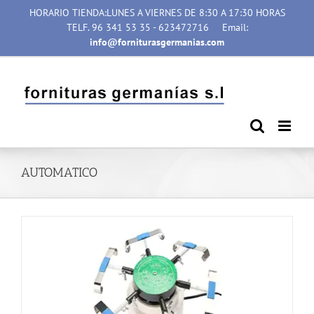
Saltar
HORARIO TIENDA:LUNES A VIERNES DE 8:30 A 17:30 HORAS
al
TELF. 96 341 53 35 - 623472716
Email:
contenido
info@forniturasgermanias.com
AUTOMATICO