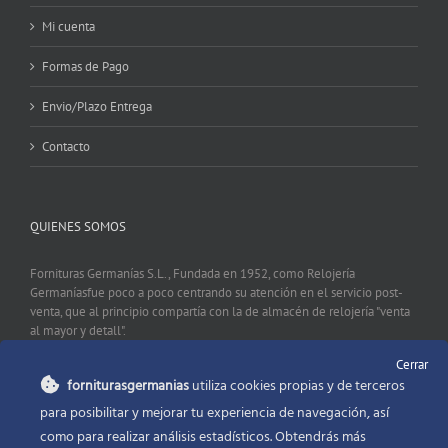
Mi cuenta
Formas de Pago
Envio/Plazo Entrega
Contacto
QUIENES SOMOS
Fornituras Germanías S.L., Fundada en 1952, como Relojería
Germaníasfue poco a poco centrando su atención en el servicio post-
venta, que al principio compartía con la de almacén de relojería "venta
al mayor y detall".
Cerrar
forniturasgermanias
utiliza cookies propias y de terceros
CONTACTO
para posibilitar y mejorar tu experiencia de navegación, así
como para realizar análisis estadísticos. Obtendrás más
Fornituras Germanías, Calle Sevilla 2, 46006 Valencia España