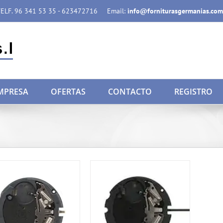
ELF. 96 341 53 35 - 623472716
Email:
info@forniturasgermanias.com
MPRESA
OFERTAS
CONTACTO
REGISTRO