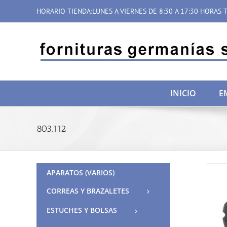
Saltar
HORARIO TIENDA:LUNES A VIERNES DE 8:30 A 17:30 HORAS T
al
contenido
INICIO
E
803.112
APARATOS (VARIOS)
CORREAS Y BRAZALETES
ESTUCHES Y BOLSAS