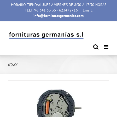
Saltar
HORARIO TIENDA:LUNES A VIERNES DE 8:30 A 17:30 HORAS
al
TELF. 96 341 53 35 - 623472716
Email:
contenido
info@forniturasgermanias.com
6p29