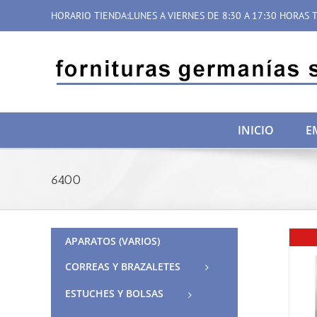
Saltar
HORARIO TIENDA:LUNES A VIERNES DE 8:30 A 17:30 HORAS T
al
contenido
INICIO
E
6400
APARATOS (VARIOS)
CORREAS Y BRAZALETES
ESTUCHES Y BOLSAS