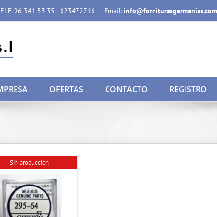
ELF. 96 341 53 35 - 623472716
Email:
info@forniturasgermanias.com
MPRESA
OFERTAS
CONTACTO
REGISTRO
Sin producción