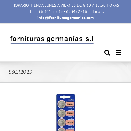
Saltar
HORARIO TIENDA:LUNES A VIERNES DE 8:30 A 17:30 HORAS
al
TELF. 96 341 53 35 - 623472716
Email:
contenido
info@forniturasgermanias.com
5SCR2025