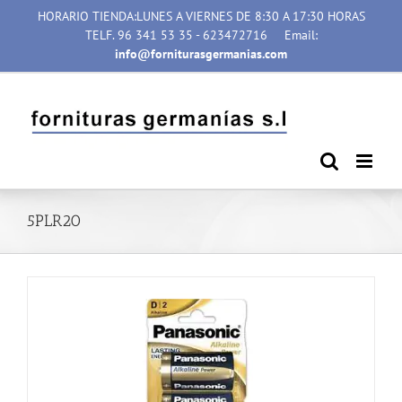
Saltar
HORARIO TIENDA:LUNES A VIERNES DE 8:30 A 17:30 HORAS
al
TELF. 96 341 53 35 - 623472716
Email:
contenido
info@forniturasgermanias.com
5PLR20