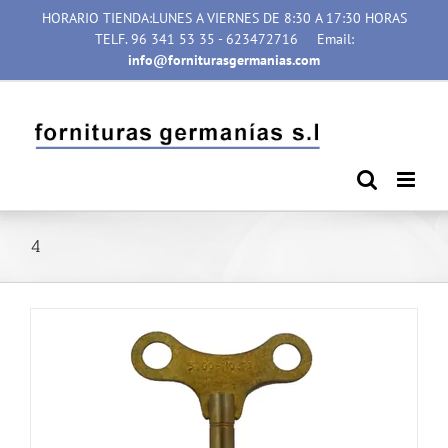
Saltar
HORARIO TIENDA:LUNES A VIERNES DE 8:30 A 17:30 HORAS
al
TELF. 96 341 53 35 - 623472716
Email:
contenido
info@forniturasgermanias.com
4