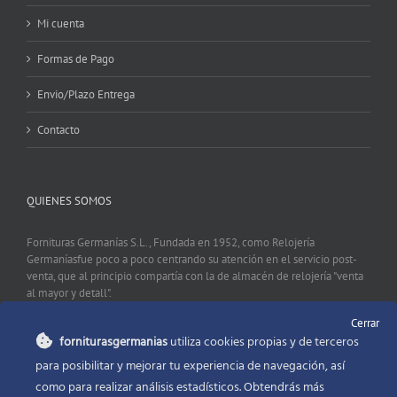
Mi cuenta
Formas de Pago
Envio/Plazo Entrega
Contacto
QUIENES SOMOS
Fornituras Germanías S.L., Fundada en 1952, como Relojería
Germaníasfue poco a poco centrando su atención en el servicio post-
venta, que al principio compartía con la de almacén de relojería "venta
al mayor y detall".
Cerrar
forniturasgermanias
utiliza cookies propias y de terceros
CONTACTO
para posibilitar y mejorar tu experiencia de navegación, así
como para realizar análisis estadísticos. Obtendrás más
Fornituras Germanías, Calle Sevilla 2, 46006 Valencia España