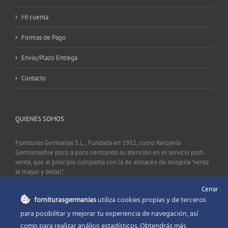
Mi cuenta
Formas de Pago
Envio/Plazo Entrega
Contacto
QUIENES SOMOS
Fornituras Germanías S.L., Fundada en 1952, como Relojería
Germaníasfue poco a poco centrando su atención en el servicio post-
venta, que al principio compartía con la de almacén de relojería "venta
al mayor y detall".
Cerrar
forniturasgermanias
utiliza cookies propias y de terceros
CONTACTO
para posibilitar y mejorar tu experiencia de navegación, así
como para realizar análisis estadísticos. Obtendrás más