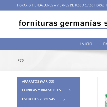
Saltar
HORARIO TIENDA:LUNES A VIERNES DE 8:30 A 17:30 HORAS T
al
contenido
INICIO
E
379
APARATOS (VARIOS)
CORREAS Y BRAZALETES
ESTUCHES Y BOLSAS