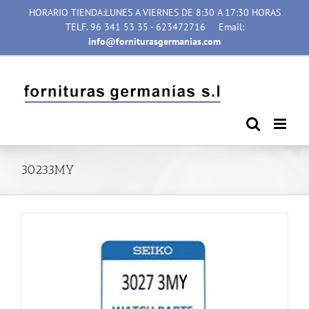
Saltar
HORARIO TIENDA:LUNES A VIERNES DE 8:30 A 17:30 HORAS
al
TELF. 96 341 53 35 - 623472716
Email:
contenido
info@forniturasgermanias.com
30233MY