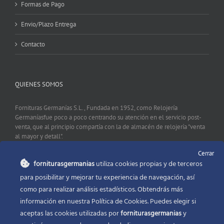
Formas de Pago
Envio/Plazo Entrega
Contacto
QUIENES SOMOS
Fornituras Germanías S.L., Fundada en 1952, como Relojería
Germaníasfue poco a poco centrando su atención en el servicio post-
venta, que al principio compartía con la de almacén de relojería "venta
al mayor y detall".
Cerrar
forniturasgermanias
utiliza cookies propias y de terceros
CONTACTO
para posibilitar y mejorar tu experiencia de navegación, así
como para realizar análisis estadísticos. Obtendrás más
Fornituras Germanías, Calle Sevilla 2, 46006 Valencia España
información en nuestra Política de Cookies. Puedes elegir si
Phone:
96 341 53 35
aceptas las cookies utilizadas por
forniturasgermanias
y
Email:
info@forniturasgermanias.com