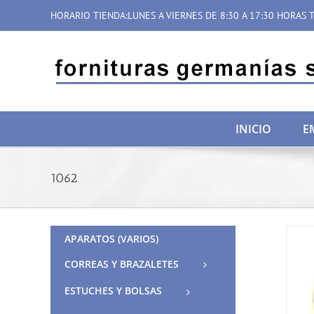
Saltar
HORARIO TIENDA:LUNES A VIERNES DE 8:30 A 17:30 HORAS T
al
contenido
INICIO
E
1062
APARATOS (VARIOS)
CORREAS Y BRAZALETES
ESTUCHES Y BOLSAS