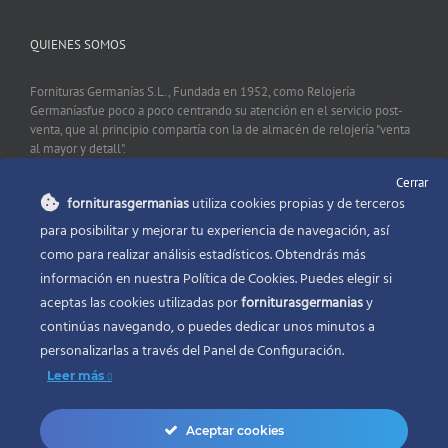
QUIENES SOMOS
Fornituras Germanías S.L., Fundada en 1952, como Relojería
Germaníasfue poco a poco centrando su atención en el servicio post-
venta, que al principio compartía con la de almacén de relojería "venta
al mayor y detall".
Cerrar
forniturasgermanias
utiliza cookies propias y de terceros
CONTACTO
para posibilitar y mejorar tu experiencia de navegación, así
como para realizar análisis estadísticos. Obtendrás más
Fornituras Germanías, Calle Sevilla 2, 46006 Valencia España
información en nuestra Política de Cookies. Puedes elegir si
Phone:
96 341 53 35
aceptas las cookies utilizadas por
forniturasgermanias
y
Email:
info@forniturasgermanias.com
continúas navegando, o puedes dedicar unos minutos a
personalizarlas a través del
Panel de Configuración.
Leer más
Aceptar cookies