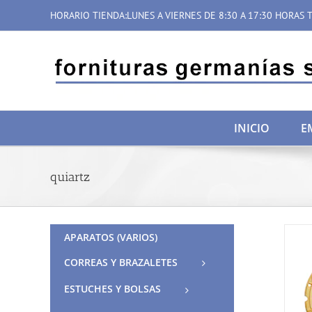
Saltar
HORARIO TIENDA:LUNES A VIERNES DE 8:30 A 17:30 HORAS T
al
contenido
INICIO
E
quiartz
APARATOS (VARIOS)
CORREAS Y BRAZALETES
ESTUCHES Y BOLSAS