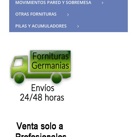
MOVIMIENTOS PARED Y SOBREMESA
OTRAS FORNITURAS
PILAS Y ACUMULADORES