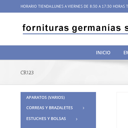
Saltar
HORARIO TIENDA:LUNES A VIERNES DE 8:30 A 17:30 HORAS T
al
contenido
INICIO
E
CR123
APARATOS (VARIOS)
CORREAS Y BRAZALETES
ESTUCHES Y BOLSAS